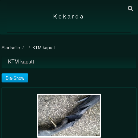
K o k a r d a
Startseite
KTM kaputt
KTM kaputt
Dia-Show