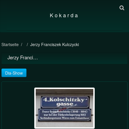
K o k a r d a
Startseite
Jerzy Franciszek Kulczycki
Jerzy Franciszek Kulczycki
Dia-Show